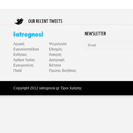
OUR RECENT TWEETS
NEWSLETTER
Ψυχολογία
Αρχική
Εθισμός
Εγκυκλοπαίδεια
Άσκηση
Ειδήσεις
Διατροφή
Άρθρα Υγείας
Βότανα
Εγκυμοσύνη
Πρώτες Βοήθειες
Παιδί
Copyright 2012 iatrognosi.gr.
Όροι Χρήσης