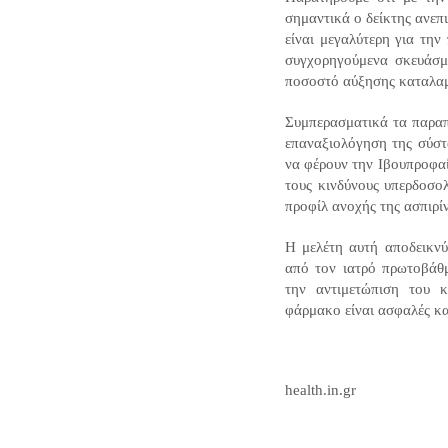
σημαντικά ο δείκτης ανεπ
είναι μεγαλύτερη για τη
συγχορηγούμενα σκευάσμα
ποσοστό αύξησης καταλαμ
Συμπερασματικά τα παρα
επαναξιολόγηση της σύστ
να φέρουν την Ιβουπροφα
τους κινδύνους υπερδοσο
προφίλ ανοχής της ασπιρί
Η μελέτη αυτή αποδεικνύε
από τον ιατρό πρωτοβάθμ
την αντιμετώπιση του 
φάρμακο είναι ασφαλές κα
health.in.gr