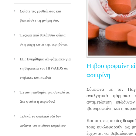
Σφίξτε τις γροθιές σας και
βελτιώστε τη μνήμη σας
Ένζυμα από θαλάσσια φύκια
στη μάχη κατά της τερηδόνας
EE: Εγκρίθηκε νέο φάρμακο για
Η ιβουπροφαίνη ε
τη θεραπεία του HIV/AIDS σε
ασπιρίνη
ενήλικες και παιδιά
Σύμφωνα με τον Παγκ
Έντονη επιθυμία για σοκολάτα;
αναλγητικά φάρμακα 
αντιμετώπιση επώδυνω
Δεν φταίει η περίοδος!
ιβουπροφαίνη και η παρα
Τελικά το φυλλικό οξύ δεν
Και οι τρεις ουσίες θεωρ
αυξάνει τον κίνδυνο καρκίνου
τους κυκλοφορούν ως μη
έρχονται να βεβαιώσουν 