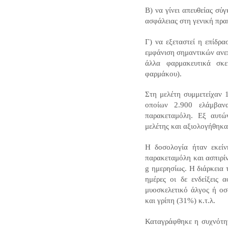
Β) να γίνει απευθείας σ
ασφάλειας στη γενική πρα
Γ) να εξεταστεί η επίδρ
εμφάνιση σημαντικών ανε
άλλα φαρμακευτικά σκ
φαρμάκου).
Στη μελέτη συμμετείχαν 1
οποίων 2.900 ελάμβαν
παρακεταμόλη. Εξ αυτ
μελέτης και αξιολογήθηκα
Η δοσολογία ήταν εκείνη
παρακεταμόλη και ασπιρίν
g ημερησίως. Η διάρκεια 
ημέρες οι δε ενδείξεις 
μυοσκελετικό άλγος ή οσ
και γρίπη (31%) κ.τ.λ.
Καταγράφθηκε η συχνότητ