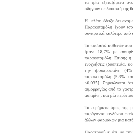
τα τρία εξεταζόμενα αν
οδηγούν σε διακοπή της θε
Η μελέτη έδειξε ότι ανάμ
Παρακεταμόλη έχουν ισο
συγκριτικά καλύτερο από α
Τα ποσοστά ασθενών που 
ήταν: 18,7% με ασπιρ
παρακεταμόλη. Επίσης η μ
ενοχλήσεις (δυσπεψία, κο
την ιβουπροφαίνη (4%
παρακεταμόλη (5.3% κα
<0,035]. Σημειώνεται ότ
αιμορραγίας από το γαστρ
ασπιρίνη, και μία περίπτω
Τα ευρήματα όμως της με
παράγοντα κινδύνου εκεί
άλλων φαρμάκων μια κατάσ
Παρατηρούμε ότι με τη