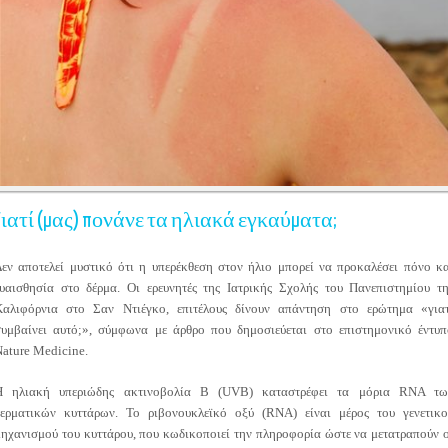
Γιατί (μας) πονάνε τα ηλιακά εγκαύματα;
εν αποτελεί μυστικό ότι η υπερέκθεση στον ήλιο μπορεί να προκαλέσει πόνο κ
ευαισθησία στο δέρμα. Οι ερευνητές της
Ιατρικής Σχολής του Πανεπιστημίου τη
Καλιφόρνια στο Σαν Ντιέγκο
, επιτέλους δίνουν απάντηση στο ερώτημα «γιατ
συμβαίνει αυτό;», σύμφωνα με άρθρο που δημοσιεύεται στο επιστημονικό έντυπ
Nature Medicine
.
Η ηλιακή υπεριώδης ακτινοβολία Β (UVB) καταστρέφει τα μόρια RNA τω
δερματικών κυττάρων. Το ριβονουκλεϊκό οξύ (RNA) είναι μέρος του γενετικο
ηχανισμού του κυττάρου, που κωδικοποιεί την πληροφορία ώστε να μετατραπούν 