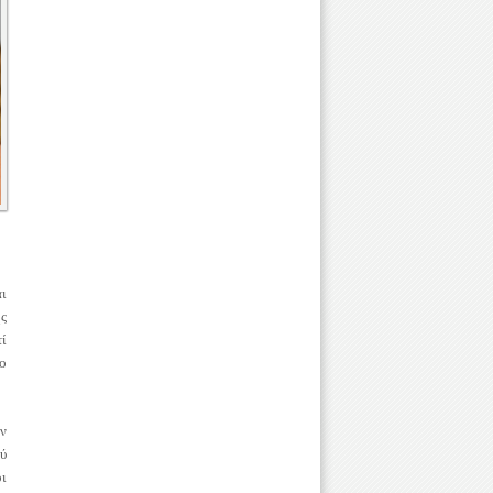
αι
ς
ί
ο
ν
ύ
οι