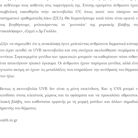
α εκθέτουμε τους ασθενείς στις παρενέργειές της. Επίσης ορισμένοι άνθρωποι έχο
υπερβολική ευαισθησία στην ακτινοβολία UV, όπως αυτοί που πάσχουν απ
υστηματικό ερυθηματώδη λύκο (ΣΕΛ). Θα διερευνήσουμε κατά πόσο είναι εφικτό 
τους βοηθήσουμε, μπλοκάροντας το ‘μονοπάτι’ της μοριακής βλάβης πο
νακαλύψαμε», εξηγεί ο Δρ Γκάλλο.
ξίζει να σημειωθεί ότι η ανακάλυψη έγινε μελετώντας ανθρώπινα δερματικά κύττα
ου είχαν εκτεθεί σε UVB ακτινοβολία και στη συνέχεια ακολούθησαν πειράματα 
οντίκια. Συγκεκριμένα γονίδια των τρωκτικών μπορούν να καθορίσουν πόσο πιθα
ίναι αποκτήσουν ηλιακό έγκαυμα. Οι άνθρωποι έχουν παρόμοια γονίδια, αλλά είν
γνωστο ακόμη αν έχουν τις μεταλλάξεις που επηρεάζουν την αντίδραση του δέρματ
τον ήλιο.
Πάντως η ακτινοβολία UVB δεν είναι η μόνη επικίνδυνη. Και η UVA μπορεί ν
ιεισδύσει στους κλειστούς χώρους και τα υφάσματα και να προκαλέσει αθροιστι
ηλιακή βλάβη, που καθίσταται εμφανής με τη μορφή ρυτίδων και άλλων σημαδιώ
ήρανσης του δέρματος.
ealth.in.gr