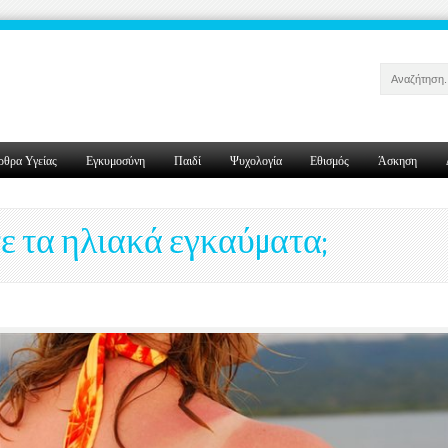
ρθρα Υγείας
Εγκυμοσύνη
Παιδί
Ψυχολογία
Εθισμός
Άσκηση
νε τα ηλιακά εγκαύματα;