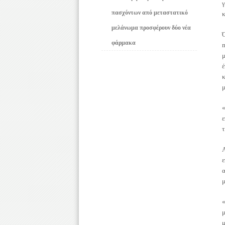
γ
πασχόντων από μεταστατικό
κ
μελάνωμα προσφέρουν δύο νέα
φάρμακα
έ
μ
ε
τ
Α
ε
μ
«
μ
μ