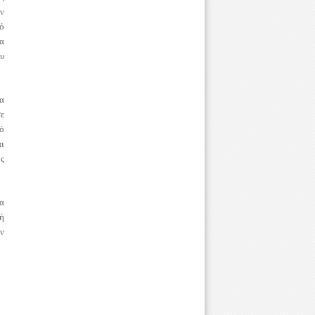
υν
ό
να
υ
ρα
σε
νό
αι
ος
α
κή
ν