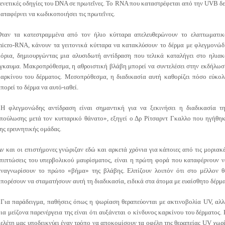
ενετικές οδηγίες του DNA σε πρωτεΐνες. Το RNA που καταστρέφεται από την UVB δ
αταφέρνει να κωδικοποιήσει τις πρωτεΐνες.
Όταν τα κατεστραμμένα από τον ήλιο κύτταρα απελευθερώνουν το ελαττωματικ
micro-RNA, κάνουν τα γειτονικά κύτταρα να κατακλύσουν το δέρμα με φλεγμονώδ
μόρια, δημιουργώντας μια αλυσιδωτή αντίδραση που τελικά καταλήγει στο ηλιακ
γκαυμα. Μακροπρόθεσμα, η αθροιστική βλάβη μπορεί να συντελέσει στην εκδήλω
καρκίνου του δέρματος. Μεσοπρόθεσμα, η διαδικασία αυτή καθορίζει πόσο εύκολ
πορεί το δέρμα να αυτό-ιαθεί.
«Η φλεγμονώδης αντίδραση είναι σημαντική για να ξεκινήσει η διαδικασία τη
πούλωσης μετά τον κυτταρικό θάνατο», εξηγεί ο Δρ Ρίτσαρντ Γκαλλο που ηγήθη
ης ερευνητικής ομάδας.
ν και οι επιστήμονες γνώριζαν εδώ και αρκετά χρόνια για κάποιες από τις μοριακ
πιπτώσεις του υπερβολικού μαυρίσματος, είναι η πρώτη φορά που καταφέρνουν 
αναγνωρίσουν το πρώτο «βήμα» της βλάβης. Ελπίζουν λοιπόν ότι στο μέλλον θ
πορέσουν να σταματήσουν αυτή τη διαδικασία, ειδικά στα άτομα με ευαίσθητο δέρμα
Για παράδειγμα, παθήσεις όπως η ψωρίαση θεραπεύονται με ακτινοβολία UV, αλ
ια μείζονα παρενέργεια της είναι ότι αυξάνεται ο κίνδυνος καρκίνου του δέρματος.
ελέτη μας υποδεικνύει έναν τρόπο να αποκομίσουν τα οφέλη της θεραπείας UV χωρ