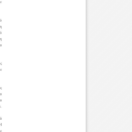
εν
ό
η
ό
ση
α
ς
κε
ές
να
α
.
λά
 Η
ίς