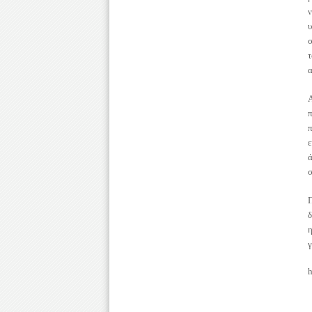
ν
σ
α
Α
π
π
ε
ά
σ
δ
γ
h