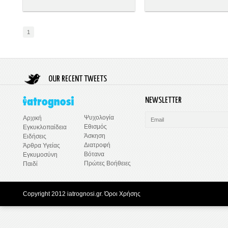
1
OUR RECENT TWEETS
NEWSLETTER
Ψυχολογία
Αρχική
Εθισμός
Εγκυκλοπαίδεια
Άσκηση
Ειδήσεις
Διατροφή
Άρθρα Υγείας
Βότανα
Εγκυμοσύνη
Πρώτες Βοήθειες
Παιδί
Copyright 2012 iatrognosi.gr.
Όροι Χρήσης