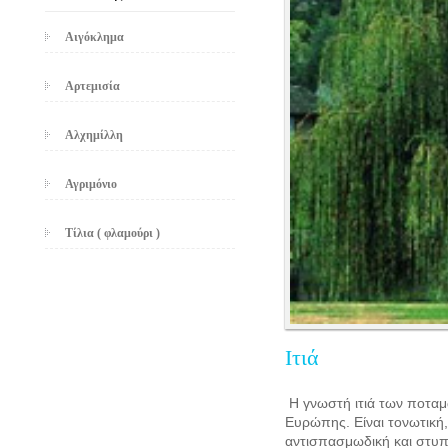
Αιγόκλημα
Αρτεμισία
Αλχημίλλη
Αγριμόνιο
Τίλια ( φλαμούρι )
Ιτιά
Η γνωστή ιτιά των ποταμ
Ευρώπης. Είναι τονωτική
αντισπασμωδική και στυπτ