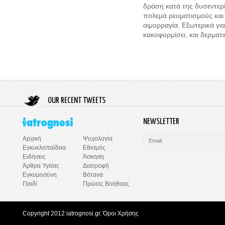
δράση κατά της δυσεντερί
πολεμά ρευματισμούς και 
αιμορραγία. Εξωτερικά γι
κακοφορμίσει, και δερματ
OUR RECENT TWEETS
NEWSLETTER
Ψυχολογία
Αρχική
Εθισμός
Εγκυκλοπαίδεια
Άσκηση
Ειδήσεις
Διατροφή
Άρθρα Υγείας
Βότανα
Εγκυμοσύνη
Πρώτες Βοήθειες
Παιδί
Copyright 2012 iatrognosi.gr.
Όροι Χρήσης