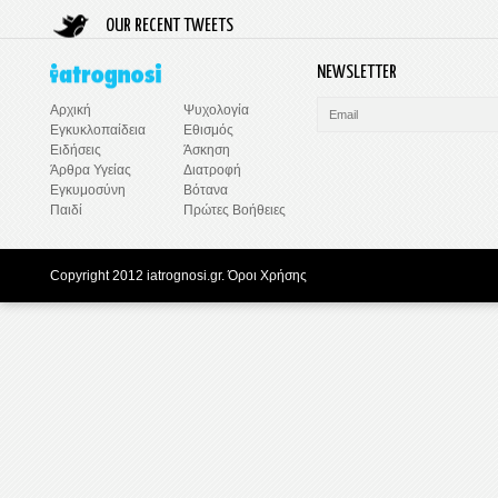
OUR RECENT TWEETS
NEWSLETTER
Ψυχολογία
Αρχική
Εθισμός
Εγκυκλοπαίδεια
Άσκηση
Ειδήσεις
Διατροφή
Άρθρα Υγείας
Βότανα
Εγκυμοσύνη
Πρώτες Βοήθειες
Παιδί
Copyright 2012 iatrognosi.gr.
Όροι Χρήσης