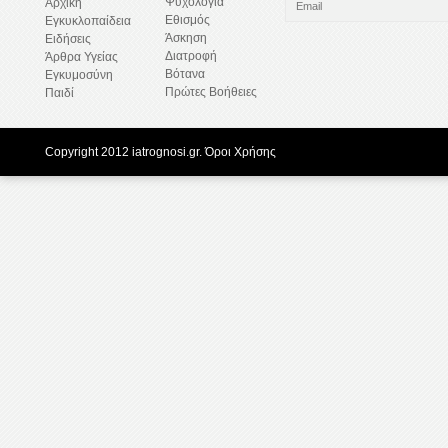
Ψυχολογία
Αρχική
Εθισμός
Εγκυκλοπαίδεια
Άσκηση
Ειδήσεις
Διατροφή
Άρθρα Υγείας
Βότανα
Εγκυμοσύνη
Πρώτες Βοήθειες
Παιδί
Copyright 2012 iatrognosi.gr.
Όροι Χρήσης