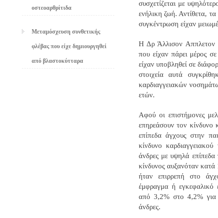
συσχετίζεται με υψηλότερ
οστεοαρθρίτιδα
ενήλικη ζωή. Αντίθετα, τ
συγκέντρωση είχαν μειωμέ
Μεταμόσχευση συνθετικής
Η Δρ Άλλισον Αππλετον κ
φλέβας που είχε δημιουργηθεί
που είχαν πάρει μέρος σε
από βλαστοκύτταρα
είχαν υποβληθεί σε διάφο
στοιχεία αυτά συγκρίθ
καρδιαγγειακών νοσημάτω
ετών.
Αφού οι επιστήμονες μελ
επηρεάσουν τον κίνδυνο 
επίπεδα άγχους στην πα
κίνδυνο καρδιαγγειακού 
άνδρες με υψηλά επίπεδα 
κίνδυνος αυξανόταν κατά 
ήταν επιρρεπή στο άγχ
έμφραγμα ή εγκεφαλικό ε
από 3,2% στο 4,2% για 
άνδρες.