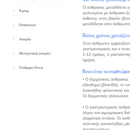
Ο άνθρακας μεταδίδεται 
Έρπης
μολυσμένα με άνθρακα ζώ
έκθεσης στον βάκιλο (βιο
μεταδίδεται από άνθρωπ
Οσφυαλγία
Πόσος χρόνος χρειάζετα
Αναιμία
Στον άνθρωπο εμφανίζοντα
γαστρεντερικός και ο πνε
Μεσογειακή αναιμία
1-12 ημέρες, ο γαστρεντε
ημέρες.
Σύνδρομο Down
Ποια είναι τα συμπτώμα
• Ο δερματικός άνθρακας
εξάνθημα (βλατίδα), το ο
(κακοήθης φλύκταινα) και
Οι δερματικές αλλοιώσεις
• Ο γαστρεντερικός άνθρα
άλγος και αιμορραγική δι
εξαιρετικά σπάνια. Οι ασ
σηπτικής καταπληξίας μέ
συμπτωμάτων.