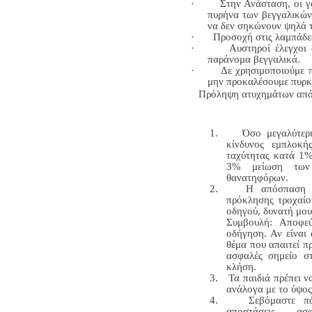
·
Στην Ανάσταση, οι γ
πυρήνα των βεγγαλικών
να δεν σηκώνουν ψηλά τ
·
Προσοχή στις λαμπάδε
·
Αυστηροί έλεγχοι
παράνομα βεγγαλικά.
·
Δε χρησιμοποιούμε π
μην προκαλέσουμε πυρκ
Πρόληψη ατυχημάτων από
1.
Όσο μεγαλύτερη
κίνδυνος εμπλοκή
ταχύτητας κατά 1%
3% μείωση των
θανατηφόρων.
2.
Η απόσπαση τ
πρόκλησης τροχαίο
οδηγού, δυνατή μουσ
Συμβουλή: Αποφεύ
οδήγηση. Αν είναι 
θέμα που απαιτεί π
ασφαλές σημείο σ
κλήση.
3.
Τα παιδιά πρέπει 
ανάλογα με το ύψος
4.
Σεβόμαστε πά
αποστάσεις ασ