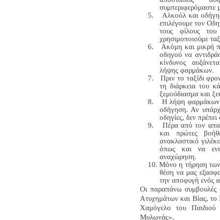
συμπεριφερόμαστε μ
5.
Αλκοόλ και οδήγησ
επιλέγουμε τον Οδη
τους φίλους του
χρησιμοποιούμε τα
6.
Ακόμη και μικρή π
οδηγού να αντιδρά
κίνδυνος αυξάνετ
λήψης φαρμάκων.
7.
Πριν το ταξίδι φρο
τη διάρκεια του κά
ξεμούδιασμα και ξ
8.
Η λήψη φαρμάκων π
οδήγηση. Αν υπάρχ
οδηγίες, δεν πρέπε
9.
Πέρα από τον απα
και πρώτες βοήθ
ανακλαστικό γιλέκο
όπως και να ενη
αναχώρηση.
10.
Μόνο η τήρηση των
θέση να μας εξασφα
την αποφυγή ενός α
Οι παραπάνω συμβουλές 
Ατυχημάτων και Βίας, το
Χαμόγελο του Παιδιού
Μυλωνάς».