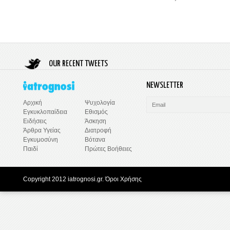
OUR RECENT TWEETS
NEWSLETTER
Ψυχολογία
Αρχική
Εθισμός
Εγκυκλοπαίδεια
Άσκηση
Ειδήσεις
Διατροφή
Άρθρα Υγείας
Βότανα
Εγκυμοσύνη
Πρώτες Βοήθειες
Παιδί
Copyright 2012 iatrognosi.gr.
Όροι Χρήσης