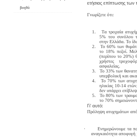
ετήσιας επίπτωσης των
βοηθά
Γνωρίζετε ότι:
1.
Tα τροχαία ατυχή
5% του συνόλου τ
στην Ελλάδα. Το ίδ
2.
Το 60% των θυμάτω
το 18% πεζοί. Μελέ
(περίπου το 20%) 
χρήστες τροχοφ
ασφαλείας.
3.
Το 33% των θανατη
υπερβολική και ακ
4.
Το 70% των ατυχη
ηλικίας 10-14 ετώ
δεν υπάρχει επίβλε
5.
Το 80% των τραυμα
το 70% σημειώνοντ
Γι' αυτό:
Πρόληψη ατυχημάτων από
·
Ενημερώνουμε τα πα
αναγκαιότητα αποφυγή 