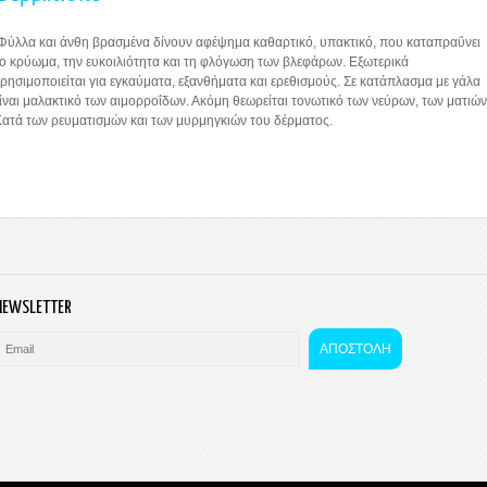
ύλλα και άνθη βρασμένα δίνουν αφέψημα καθαρτικό, υπακτικό, που καταπραΰνει
ο κρύωμα, την ευκοιλιότητα και τη φλόγωση των βλεφάρων. Εξωτερικά
ρησιμοποιείται για εγκαύματα, εξανθήματα και ερεθισμούς. Σε κατάπλασμα με γάλα
ίναι μαλακτικό των αιμορροΐδων. Ακόμη θεωρείται τονωτικό των νεύρων, των ματιών
ατά των ρευματισμών και των μυρμηγκιών του δέρματος.
NEWSLETTER
ΑΠΟΣΤΟΛΗ