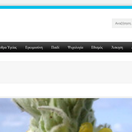
ρθρα Υγείας
Εγκυμοσύνη
Παιδί
Ψυχολογία
Εθισμός
Άσκηση