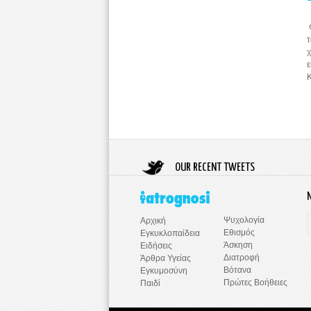
Φ
τ
χ
ε
Κ
OUR RECENT TWEETS
Ψυχολογία
Αρχική
Εθισμός
Εγκυκλοπαίδεια
Άσκηση
Ειδήσεις
Διατροφή
Άρθρα Υγείας
Βότανα
Εγκυμοσύνη
Πρώτες Βοήθειες
Παιδί