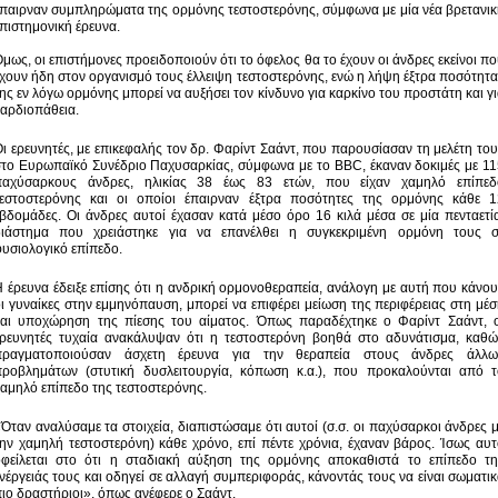
παιρναν συμπληρώματα της ορμόνης τεστοστερόνης, σύμφωνα με μία νέα βρετανι
πιστημονική έρευνα.
μως, οι επιστήμονες προειδοποιούν ότι το όφελος θα το έχουν οι άνδρες εκείνοι π
χουν ήδη στον οργανισμό τους έλλειψη τεστοστερόνης, ενώ η λήψη έξτρα ποσότητ
ης εν λόγω ορμόνης μπορεί να αυξήσει τον κίνδυνο για καρκίνο του προστάτη και γ
αρδιοπάθεια.
ι ερευνητές, με επικεφαλής τον δρ. Φαρίντ Σαάντ, που παρουσίασαν τη μελέτη το
στο Ευρωπαϊκό Συνέδριο Παχυσαρκίας, σύμφωνα με το BBC, έκαναν δοκιμές με 11
παχύσαρκους άνδρες, ηλικίας 38 έως 83 ετών, που είχαν χαμηλό επίπεδ
τεστοστερόνης και οι οποίοι έπαιρναν έξτρα ποσότητες της ορμόνης κάθε 1
βδομάδες. Οι άνδρες αυτοί έχασαν κατά μέσο όρο 16 κιλά μέσα σε μία πενταετί
διάστημα που χρειάστηκε για να επανέλθει η συγκεκριμένη ορμόνη τους σ
υσιολογικό επίπεδο.
 έρευνα έδειξε επίσης ότι η ανδρική ορμονοθεραπεία, ανάλογη με αυτή που κάνο
ι γυναίκες στην εμμηνόπαυση, μπορεί να επιφέρει μείωση της περιφέρειας στη μέ
και υποχώρηση της πίεσης του αίματος. Όπως παραδέχτηκε ο Φαρίντ Σαάντ, ο
ερευνητές τυχαία ανακάλυψαν ότι η τεστοστερόνη βοηθά στο αδυνάτισμα, καθώ
πραγματοποιούσαν άσχετη έρευνα για την θεραπεία στους άνδρες άλλω
προβλημάτων (στυτική δυσλειτουργία, κόπωση κ.α.), που προκαλούνται από τ
αμηλό επίπεδο της τεστοστερόνης.
Όταν αναλύσαμε τα στοιχεία, διαπιστώσαμε ότι αυτοί (σ.σ. οι παχύσαρκοι άνδρες 
ην χαμηλή τεστοστερόνη) κάθε χρόνο, επί πέντε χρόνια, έχαναν βάρος. Ίσως αυ
οφείλεται στο ότι η σταδιακή αύξηση της ορμόνης αποκαθιστά το επίπεδο τη
νέργειάς τους και οδηγεί σε αλλαγή συμπεριφοράς, κάνοντάς τους να είναι σωματι
ιο δραστήριοι», όπως ανέφερε ο Σαάντ.