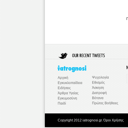
OUR RECENT TWEETS
Ψυχολογία
Αρχική
Εθισμός
Εγκυκλοπαίδεια
Άσκηση
Ειδήσεις
Διατροφή
Άρθρα Υγείας
Βότανα
Εγκυμοσύνη
Πρώτες Βοήθειες
Παιδί
Copyright 2012 iatrognosi.gr.
Όροι Χρήσης