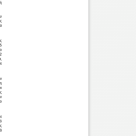
κή
ου
ας
ια
υς
5
ο
2
α,
ε
υν
ση
ι
ς
ν
ο
με
τό
ς
κά