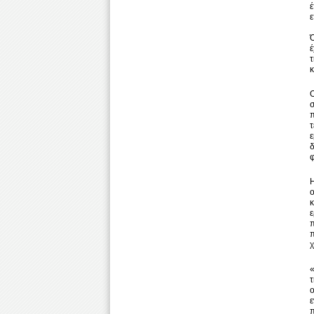
έ
ε
Ό
έ
τ
κ
Ο
ε
φ
Η
ο
χ
«
τ
ε
π