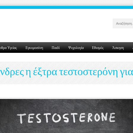
ρθρα Υγείας
Εγκυμοσύνη
Παιδί
Ψυχολογία
Εθισμός
Άσκηση
άνδρες η έξτρα τεστοστερόνη γι