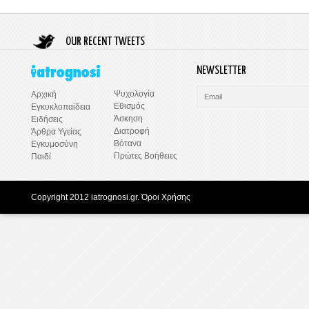
OUR RECENT TWEETS
NEWSLETTER
Ψυχολογία
Αρχική
Εθισμός
Εγκυκλοπαίδεια
Άσκηση
Ειδήσεις
Διατροφή
Άρθρα Υγείας
Βότανα
Εγκυμοσύνη
Πρώτες Βοήθειες
Παιδί
Copyright 2012 iatrognosi.gr.
Όροι Χρήσης