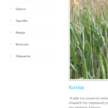
Ερύγγιο
Άρκευθος
Θυμάρι
Βασιλικός
Οξυμερσίνη
Καλάμι
Η ρίζα του γνωστού καλα
σταματά την παραγωγή γά
στο κλείσιμο πληγών.