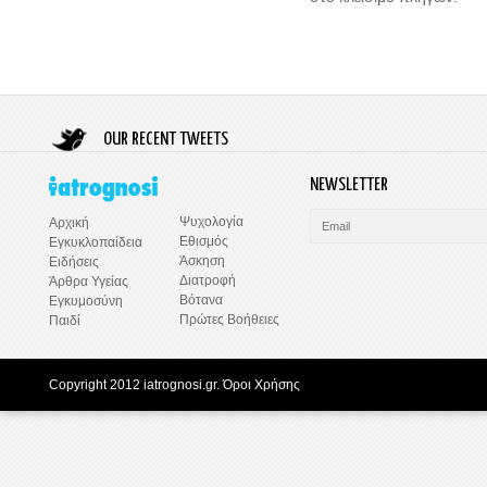
OUR RECENT TWEETS
NEWSLETTER
Ψυχολογία
Αρχική
Εθισμός
Εγκυκλοπαίδεια
Άσκηση
Ειδήσεις
Διατροφή
Άρθρα Υγείας
Βότανα
Εγκυμοσύνη
Πρώτες Βοήθειες
Παιδί
Copyright 2012 iatrognosi.gr.
Όροι Χρήσης