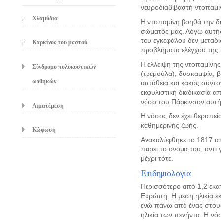
νευροδιαβιβαστή ντοπαμί
Χλαμύδια
Η ντοπαμίνη βοηθά την δη
σώματός μας. Λόγω αυτής
του εγκεφάλου δεν μεταδί
Καρκίνος του μαστού
προβλήματα ελέγχου της 
Η έλλειψη της ντοπαμίνη
Σύνδρομο πολυκυστικών
(τρεμούλα), δυσκαμψία, β
ωοθηκών
αστάθεια και κακός συντ
εκφυλιστική διαδικασία α
νόσο του Πάρκινσον αυτή 
Αιματέμεση
Η νόσος δεν έχει θεραπεία
καθημερινής ζωής.
Κώφωση
Ανακαλύφθηκε το 1817 από
πάρει το όνομα του, αντ
μέχρι τότε.
Επιδημιολογία
Περισσότερο από 1,2 εκα
Ευρώπη. Η μέση ηλικία εκ
ενώ πάνω από ένας στους
ηλικία των πενήντα. Η νό