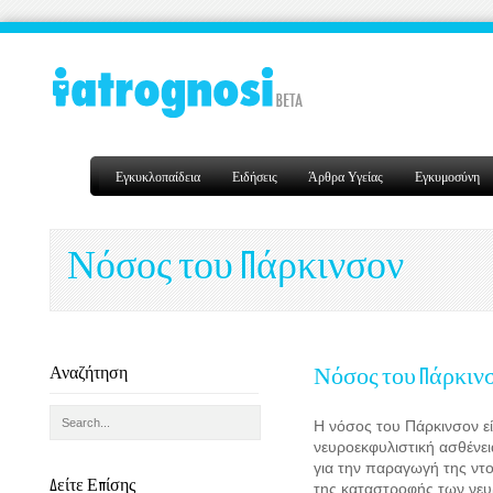
Εγκυκλοπαίδεια
Ειδήσεις
Άρθρα Υγείας
Εγκυμοσύνη
Νόσος του Πάρκινσον
Αναζήτηση
Νόσος του Πάρκιν
Η
νόσος του Πάρκινσον
ε
νευροεκφυλιστική ασθένει
για την παραγωγή της ντο
Δείτε Επίσης
της καταστροφής των νε