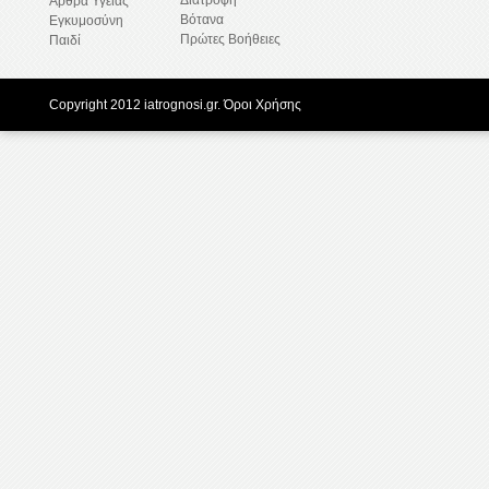
Διατροφή
Άρθρα Υγείας
Βότανα
Εγκυμοσύνη
Πρώτες Βοήθειες
Παιδί
Copyright 2012 iatrognosi.gr.
Όροι Χρήσης