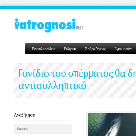
Εγκυκλοπαίδεια
Ειδήσεις
Άρθρα Υγείας
Εγκυμοσύνη
Γονίδιο του σπέρματος θα δ
αντισυλληπτικό
Αναζήτηση