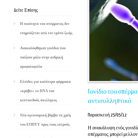
Δείτε Επίσης
Η ποιότητα του σπέρματος δεν
επηρεάζεται από τον τρόπο ζωής
Ανακαλύφθηκαν γονίδια που
παίζουν ρόλο στην ανδρική
ομοφυλοφιλία
Ελπίδες για καλύτερα φάρμακα
Γονίδιο του σπέρμ
«κρύβει» το DNA του
αντισυλληπτικό
κεστοειδούς σκώληκος
Παρασκευή 25/05/12
Νέα υγειονομική βόμβα τα χρέη
του ΕΟΠΥΥ προς τους ιατρούς
Η ανακάλυψη ενός γονιδίο
σπέρματος, μπορεί μελλον