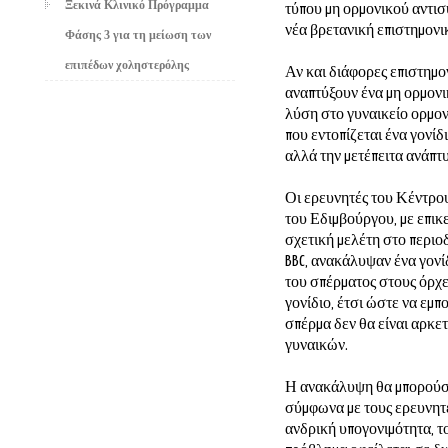
Ξεκινά Κλινικό Πρόγραμμα
τύπου μη ορμονικού αντισ
νέα βρετανική επιστημονι
Φάσης 3 για τη μείωση των
επιπέδων χοληστερόλης
Αν και διάφορες επιστημο
αναπτύξουν ένα μη ορμονι
λύση στο γυναικείο ορμον
που εντοπίζεται ένα γονίδι
αλλά την μετέπειτα ανάπτ
Οι ερευνητές του Κέντρο
του Εδιμβούργου, με επικ
σχετική μελέτη στο περιοδ
BBC, ανακάλυψαν ένα γονίδ
του σπέρματος στους όρχει
γονίδιο, έτσι ώστε να εμπ
σπέρμα δεν θα είναι αρκετ
γυναικών.
Η ανακάλυψη θα μπορούσε
σύμφωνα με τους ερευνητές
ανδρική υπογονιμότητα, το