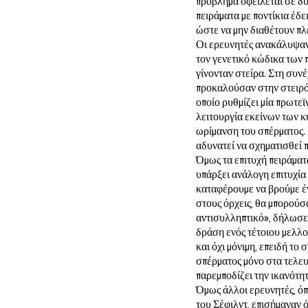
πρόβλημα οφείλεται σε δυ
πειράματα με ποντίκια έδε
ώστε να μην διαθέτουν πλέ
Οι ερευνητές ανακάλυψαν
τον γενετικό κώδικα των 
γίνονταν στείρα. Στη συνέ
προκαλούσαν στην στειρότη
οποίο ρυθμίζει μία πρωτεϊν
λειτουργία εκείνων των κ
ωρίμανση του σπέρματος. 
αδυνατεί να σχηματισθεί 
Όμως τα επιτυχή πειράματα
υπάρξει ανάλογη επιτυχία
καταφέρουμε να βρούμε έν
στους όρχεις, θα μπορούσ
αντισυλληπτικό», δήλωσε 
δράση ενός τέτοιου μελλ
και όχι μόνιμη, επειδή το
σπέρματος μόνο στα τελευ
παρεμποδίζει την ικανότ
Όμως άλλοι ερευνητές, όπ
του Σέφιλντ, επισήμαναν ό