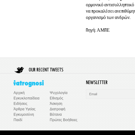
ορμονικό αντισυλληπτικό 
να προκαλέσει ανεπιθύμητ
οργανισμό των ανδρών.
Πηγή: ΑΜΠΕ
OUR RECENT TWEETS
NEWSLETTER
Ψυχολογία
Αρχική
Εθισμός
Εγκυκλοπαίδεια
Άσκηση
Ειδήσεις
Διατροφή
Άρθρα Υγείας
Βότανα
Εγκυμοσύνη
Πρώτες Βοήθειες
Παιδί