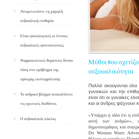
Αντιμετωπίστε τη χαμηλή
σεξουαλική επιθυμία
Είναι φυσιολογικές οι έντονες
σεξουαλικές φαντασιώσεις;
Φαρμακευτικές θεραπείες δίνουν
Μύθοι που σχετίζον
λύση στο πρόβλημα της
σεξουαλικότητα
πρόωρης εκσπερμάτισης
Πολλά ακούγονται όλα 
γυναικών και την επιθ
Το ανδρικό βλέμμα αποκαλύπτει
είναι ότι οι γυναίκες ε
και οι άνδρες ψάχνουν κ
τις ερωτικές διαθέσεις
«Υπάρχει η ιδέα ότι η επι
Ο σεξουαλικός κύκλος
αυτή των ανδρών», α
δημοσιογράφος και συγγρα
Do Women Want: Adventu
θέλουν οι γυναίκες: Περιπέ