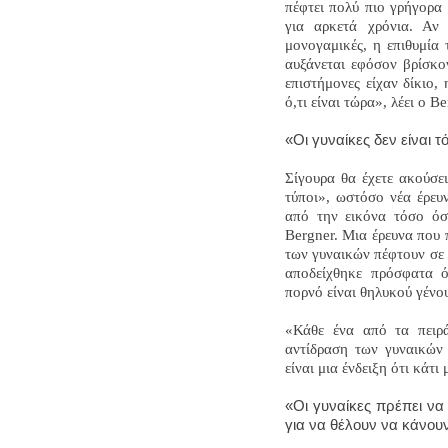
πέφτει πολύ πιο γρήγορα 
για αρκετά χρόνια. Αν
μονογαμικές, η επιθυμία 
αυξάνεται εφόσον βρίσκον
επιστήμονες είχαν δίκιο,
ό,τι είναι τώρα», λέει ο Be
«Οι γυναίκες δεν είναι τ
Σίγουρα θα έχετε ακούσει
τύποι», ωστόσο νέα έρευν
από την εικόνα τόσο όσ
Bergner. Μια έρευνα που π
των γυναικών πέφτουν σε 
αποδείχθηκε πρόσφατα ό
πορνό είναι θηλυκού γένου
«Κάθε ένα από τα πειρά
αντίδραση των γυναικών 
είναι μια ένδειξη ότι κάτι 
«Οι γυναίκες πρέπει να
για να θέλουν να κάνουν