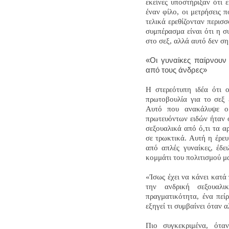
εκείνες υποστήριξαν ότι 
έναν φίλο, οι μετρήσεις π
τελικά ερεθίζονταν περισ
συμπέρασμα είναι ότι η σ
στο σεξ, αλλά αυτό δεν σημ
«Οι γυναίκες παίρνουν
από τους άνδρες»
Η στερεότυπη ιδέα ότι ο
πρωτοβουλία για το σεξ 
Αυτό που ανακάλυψε ο 
πρωτευόντων ειδών ήταν ότ
σεξουαλικά από ό,τι τα α
σε τρωκτικά. Αυτή η έρευ
από απλές γυναίκες, έδε
κομμάτι του πολιτισμού μ
«Ίσως έχει να κάνει κατά
την ανδρική σεξουαλι
πραγματικότητα, ένα πεί
εξηγεί τι συμβαίνει όταν 
Πιο συγκεκριμένα, ότα