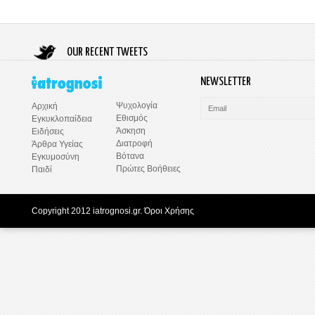
OUR RECENT TWEETS
NEWSLETTER
Ψυχολογία
Αρχική
Εθισμός
Εγκυκλοπαίδεια
Άσκηση
Ειδήσεις
Διατροφή
Άρθρα Υγείας
Βότανα
Εγκυμοσύνη
Πρώτες Βοήθειες
Παιδί
Copyright 2012 iatrognosi.gr.
Όροι Χρήσης