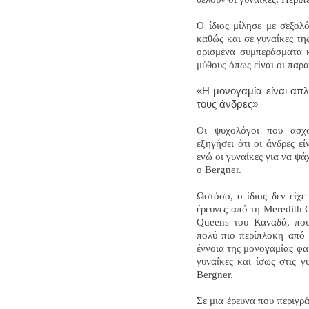
Ο ίδιος μίλησε με σεξολ
καθώς και σε γυναίκες τη
ορισμένα συμπεράσματα κ
μύθους όπως είναι οι παρα
«Η μονογαμία είναι απλώ
τους άνδρες»
Οι ψυχολόγοι που ασχο
εξηγήσει ότι οι άνδρες ε
ενώ οι γυναίκες για να ψά
ο Bergner.
Ωστόσο, ο ίδιος δεν είχε
έρευνες από τη Meredith 
Queens του Καναδά, που 
πολύ πιο περίπλοκη από ό
έννοια της μονογαμίας φαί
γυναίκες και ίσως στις γ
Bergner.
Σε μια έρευνα που περιγρά