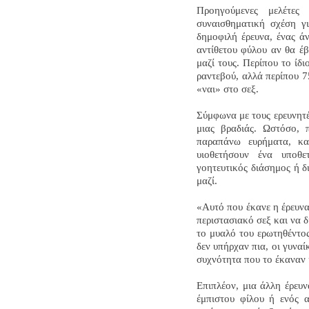
Προηγούμενες μελέτες 
συναισθηματική σχέση γι
δημοφιλή έρευνα, ένας ά
αντίθετου φύλου αν θα έβ
μαζί τους. Περίπου το ίδ
ραντεβού, αλλά περίπου 7
«ναι» στο σεξ.
Σύμφωνα με τους ερευνητές
μιας βραδιάς. Ωστόσο, 
παραπάνω ευρήματα, κα
υιοθετήσουν ένα υποθ
γοητευτικός διάσημος ή δ
μαζί.
«Αυτό που έκανε η έρευνα
περιστασιακό σεξ και να 
το μυαλό του ερωτηθέντος
δεν υπήρχαν πια, οι γυναί
συχνότητα που το έκαναν κ
Επιπλέον, μια άλλη έρευν
έμπιστου φίλου ή ενός 