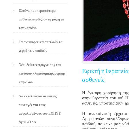
Ολοένα και περισσότεροι
ασθενείς κερδίζουν τη μάχη με
τον καρκίνο
Τα αντιπυρετικά απειλούν τα
νεφρά των παιδιών
Νέοι δείκτες πρόγνωσης του
Εφικτή η θεραπεία 
κινδύνου κληρονομικής μορφής
ασθενείς
καρκίνου
Η έγκαιρη χορήγηση της 
Να εκτελούνται οι παλιές
στην θεραπεία του ιού H
ασθενείς, υποστηρίζουν ερ
συνταγές για τους
Η ανακοίνωση έρχεται
ασφαλισμένους του ΕΟΠΥΥ
Αμερικανών συναδέλφων
ζητεί ο ΙΣΑ
παιδιού, που είχε μολυνθε
από την μητέρα του.