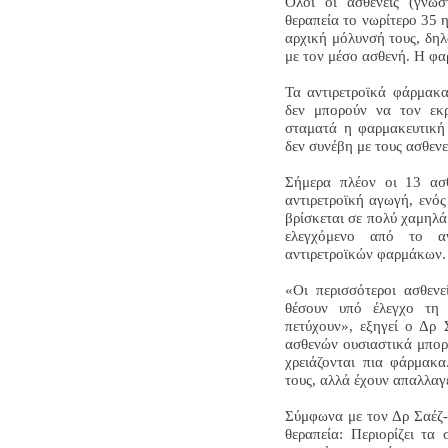
Όλοι οι ασθενείς (γνωσ
θεραπεία το νωρίτερο 35 
αρχική μόλυνσή τους, δηλ
με τον μέσο ασθενή. Η φα
Τα αντιρετροϊκά φάρμακα
δεν μπορούν να τον εκ
σταματά η φαρμακευτική 
δεν συνέβη με τους ασθενε
Σήμερα πλέον οι 13 ασθ
αντιρετροϊκή αγωγή, ενός
βρίσκεται σε πολύ χαμηλά
ελεγχόμενο από το αν
αντιρετροϊκών φαρμάκων.
«Οι περισσότεροι ασθενε
θέσουν υπό έλεγχο τη
πετύχουν», εξηγεί ο Δρ 
ασθενών ουσιαστικά μπορο
χρειάζονται πια φάρμακ
τους, αλλά έχουν απαλλαγ
Σύμφωνα με τον Δρ Σαέζ-
θεραπεία: Περιορίζει τα