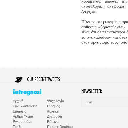
κρυμμένος, μειώνει τη
ανοσολογική αντίδραση
έλεγχο».
Πάντως οι ερευνητές παραδ
ασθενείς «θεραπεύονται»
είναι ότι οι περισσότερο
το ανακαλύψουν και όταν π
στον οργανισμό τους, οπότ
OUR RECENT TWEETS
NEWSLETTER
Ψυχολογία
Αρχική
Εθισμός
Εγκυκλοπαίδεια
Άσκηση
Ειδήσεις
Διατροφή
Άρθρα Υγείας
Βότανα
Εγκυμοσύνη
Πρώτες Βοήθειες
Παιδί