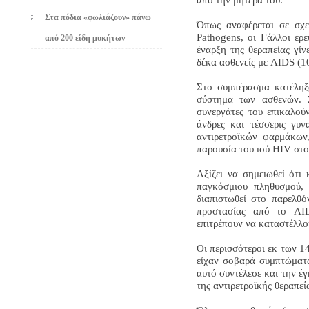
Στα πόδια «φωλιάζουν» πάνω
Όπως αναφέρεται σε σχε
Pathogens
, οι Γάλλοι ερ
από 200 είδη μυκήτων
έναρξη της θεραπείας γίν
δέκα ασθενείς με AIDS (1
Στο συμπέρασμα κατέληξα
σύστημα των ασθενών. Σ
συνεργάτες του επικαλού
άνδρες και τέσσερις γυν
αντιρετροϊκών φαρμάκων,
παρουσία του ιού HIV στο
Αξίζει να σημειωθεί ότι
παγκόσμιου πληθυσμού,
διαπιστωθεί στο παρελθό
προστασίας από το AI
επιτρέπουν να καταστέλλο
Οι περισσότεροι εκ των 1
είχαν σοβαρά συμπτώματα
αυτό συντέλεσε και την έ
της αντιρετροϊκής θεραπεί