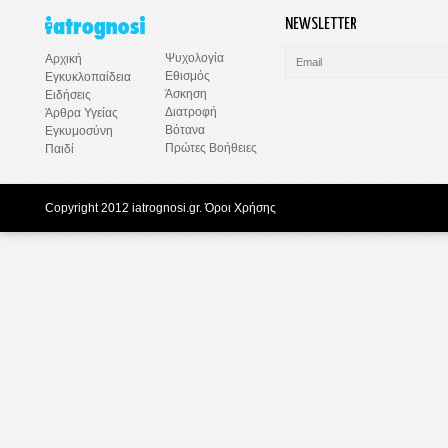
NEWSLETTER
Ψυχολογία
Αρχική
Εθισμός
Εγκυκλοπαίδεια
Άσκηση
Ειδήσεις
Διατροφή
Άρθρα Υγείας
Βότανα
Εγκυμοσύνη
Πρώτες Βοήθειες
Παιδί
Copyright 2012 iatrognosi.gr.
Όροι Χρήσης