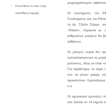
μικροοργανισμών- αφθονού
Επικίνδυνο το ταλκ στην
ευαίσθητη περιοχή
Οι επιστήμονες του Εθ
Γονιδιώματος και του Εθνι
τη δρ. Τζούλι Σέγκρε, πο
«Nature», σύμφωνα με 
ανθρωπίνων μυκήτων θα βο
παθήσεων.
Οι μύκητες συχνά δεν πρ
πολλαπλασιαστούν σε μεγάλ
μολύνσεις, ιδίως αν είναι 
Για παράδειγμα, τα νύχια 
είτε να γίνουν μαύρα, κί
προκαλέσουν ξεφλούδισμα 
κ.α.
Οι αμερικανοί ερευνητές 
που ζούσαν σε 14 σημεία τ