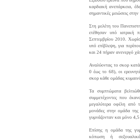
καρδιακή ανεπάρκεια, έδε
σημαντικές μειώσεις στην
Στη μελέτη του Πανεπιστη
ετέθησαν υπό ιατρική 
Σεπτεμβρίου 2010. Χωρίσ
υπό επίβλεψη, για περίπο
και 24 πήραν ανενεργό χά
Αναλύοντας το σκορ κατά
0 έως το 68), οι ερευνητ
σκορ κάθε ομάδας κυμαινό
Τα συμπτώματα βελτιώθ
συμμετέχοντες που έκανα
μεγαλύτερα οφέλη από 
μονάδες στην ομάδα της 
γυμνάζονταν και μόνο 4,5
Επίσης η ομάδα της γυμ
κόπωση ή σεξουαλικά