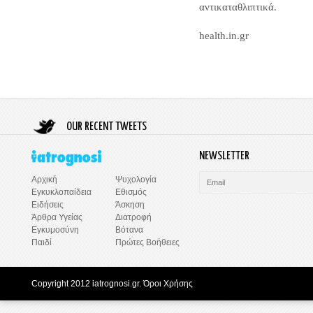
αντικαταθλιπτικά.
health.in.gr
OUR RECENT TWEETS
NEWSLETTER
Ψυχολογία
Αρχική
Εθισμός
Εγκυκλοπαίδεια
Άσκηση
Ειδήσεις
Διατροφή
Άρθρα Υγείας
Βότανα
Εγκυμοσύνη
Πρώτες Βοήθειες
Παιδί
Copyright 2012 iatrognosi.gr.
Όροι Χρήσης