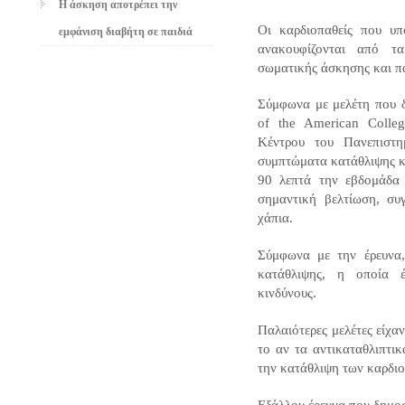
Η άσκηση αποτρέπει την
Οι καρδιοπαθείς που υ
εμφάνιση διαβήτη σε παιδιά
ανακουφίζονται από τ
σωματικής άσκησης και π
Σύμφωνα με μελέτη που 
of the American Colleg
Κέντρου του
Πανεπιστ
συμπτώματα κατάθλιψης κα
90 λεπτά την εβδομάδα 
σημαντική βελτίωση, συγ
χάπια.
Σύμφωνα με την έρευνα
κατάθλιψης, η οποία έ
κινδύνους.
Παλαιότερες μελέτες είχα
το αν τα αντικαταθλιπτικ
την κατάθλιψη των καρδι
Εξάλλου έρευνα που δημοσ