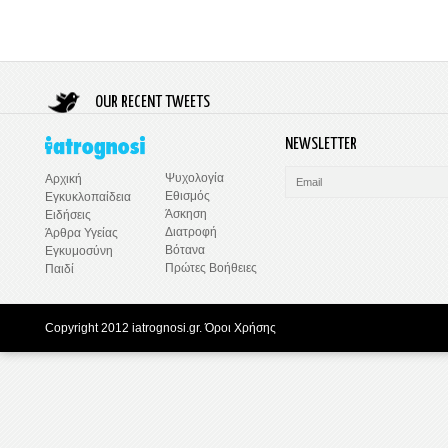
OUR RECENT TWEETS
NEWSLETTER
Ψυχολογία
Αρχική
Εθισμός
Εγκυκλοπαίδεια
Άσκηση
Ειδήσεις
Διατροφή
Άρθρα Υγείας
Βότανα
Εγκυμοσύνη
Πρώτες Βοήθειες
Παιδί
Copyright 2012 iatrognosi.gr.
Όροι Χρήσης