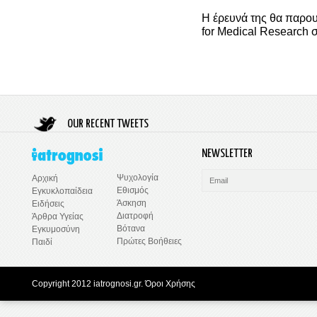
Η έρευνά της θα παρου
for Medical Research 
OUR RECENT TWEETS
NEWSLETTER
Ψυχολογία
Αρχική
Εθισμός
Εγκυκλοπαίδεια
Άσκηση
Ειδήσεις
Διατροφή
Άρθρα Υγείας
Βότανα
Εγκυμοσύνη
Πρώτες Βοήθειες
Παιδί
Copyright 2012 iatrognosi.gr.
Όροι Χρήσης