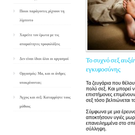
Ποιοι παράγοντες ρίχνουν τη
λίμπιντο
Χαρείτε τον έρωτα με τις
απαραίτητες προφυλάξεις
Δεν είναι ίδιοι όλοι οι οργασμοί
Το συχνό σεξ αυξάν
εγκυμοσύνης
Οργασμός: Μα, και οι άνδρες
Τα ζευγάρια που θέλου
υποκρίνονται;
πολύ σεξ. Και μπορεί ν
επιστήμονες επιμένουν
Άγχος και σεξ: Καταρρίψτε τους
σεξ τόσο βελτιώνεται 
μύθους
Σύμφωνα με μια έρευνα
αποκτήσουν υγιές μωρ
επανειλημμένα στο σπέ
σύλληψη.