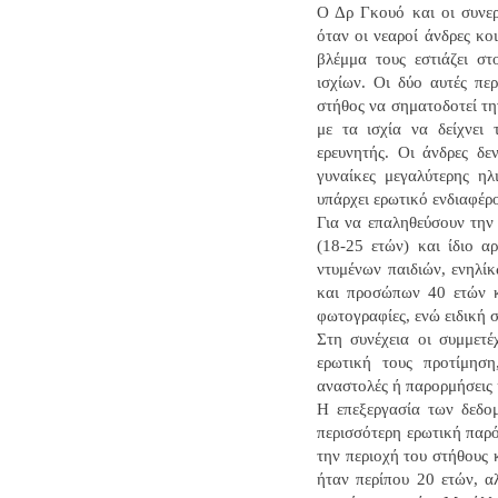
Ο Δρ Γκουό και οι συνεργ
όταν οι νεαροί άνδρες κο
βλέμμα τους εστιάζει στ
ισχίων. Οι δύο αυτές περ
στήθος να σηματοδοτεί τη
με τα ισχία να δείχνει 
ερευνητής. Οι άνδρες δε
γυναίκες μεγαλύτερης ηλ
υπάρχει ερωτικό ενδιαφέρ
Για να επαληθεύσουν την 
(18-25 ετών) και ίδιο αρ
ντυμένων παιδιών, ενηλί
και προσώπων 40 ετών κ
φωτογραφίες, ενώ ειδική 
Στη συνέχεια οι συμμετέ
ερωτική τους προτίμηση
αναστολές ή παρορμήσεις 
Η επεξεργασία των δεδο
περισσότερη ερωτική παρ
την περιοχή του στήθους 
ήταν περίπου 20 ετών, α