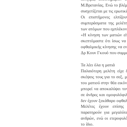
Μ.Βρετανίας. Ενώ το βλέμμ
συσχετίζεται με τις ερωτικ
Οι επιστήμονες ελπίζ
συμπεράσματα της μελέτη
των ατόμων που εμπλέκοντ
«Η κίνηση των ματιών εί
σκεπτόμαστε ότι ίσως να
οφθαλμικής κίνησης να εν
Δρ Κουν Γκουό που συμμετ
Τα λέει όλα η ματιά
Παλαιότερη μελέτη είχε δ
σκέψεις τους για το σεξ,
του ματιού στην θέα εικό
μπορεί να αποκαλύψει το
σε άνδρες και ομοφυλόφιλ
δεν έχουν ξεκάθαρο οφθα
Μελέτες έχουν επίσης 
παρατηρούν για μεγαλύτ
ανδρών, ενώ οι ετεροφυλό
το ίδιο.