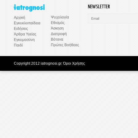
NEWSLETTER
Ψυχολογία
Αρχική
Εθισμός
Εγκυκλοπαίδεια
Άσκηση
Ειδήσεις
Διατροφή
Άρθρα Υγείας
Βότανα
Εγκυμοσύνη
Πρώτες Βοήθειες
Παιδί
Copyright 2012 iatrognosi.gr.
Όροι Χρήσης