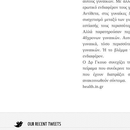
αυτούς γυναικών. Με άλλα
ερωτικό ενδιαφέρον τους γ
Αντίθετα, στις γυναίκες
συσχετισμό μεταξύ των γυ
εστίασής τους περισσότ
Αλλά παρατηρούσαν πε
40χρονων γυναικών. Αυτό
γυναικά, τόσο περισσό
γυναικών. Ή το βλέμμα τ
ενδιαφέρον.
Ο Δρ Γκουο συνεχίζει τη
πείραμα που συνέκρινε τ
που έχουν διαπράξει σ
ανακοινωθούν σύντομα.
health.in.gr
OUR RECENT TWEETS