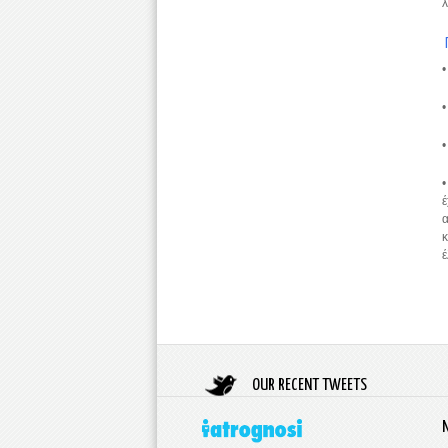
λ
•
•
•
•
α
κ
έ
OUR RECENT TWEETS