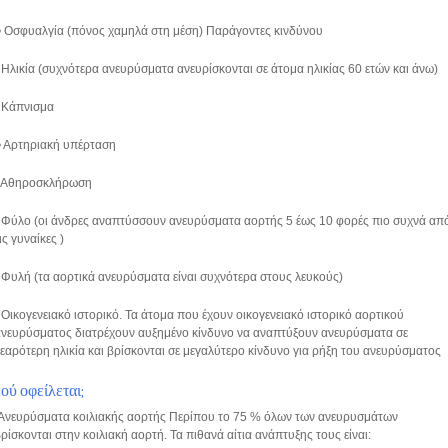
• Οσφυαλγία (πόνος χαμηλά στη μέση) Παράγοντες κινδύνου
 Ηλικία (συχνότερα ανευρύσματα ανευρίσκονται σε άτομα ηλικίας 60 ετών και άνω)
• Κάπνισμα
• Αρτηριακή υπέρταση
• Αθηροσκλήρωση
 Φύλο (οι άνδρες αναπτύσσουν ανευρύσματα αορτής 5 έως 10 φορές πιο συχνά απ
ις γυναίκες )
 Φυλή (τα αορτικά ανευρύσματα είναι συχνότερα στους λευκούς)
 Οικογενειακό ιστορικό. Τα άτομα που έχουν οικογενειακό ιστορικό αορτικού
νευρύσματος διατρέχουν αυξημένο κίνδυνο να αναπτύξουν ανευρύσματα σε
εαρότερη ηλικία και βρίσκονται σε μεγαλύτερο κίνδυνο για ρήξη του ανευρύσματος
Πού οφείλεται;
Ανευρύσματα κοιλιακής αορτής Περίπου το 75 % όλων των ανευρυσμάτων
ρίσκονται στην κοιλιακή αορτή. Τα πιθανά αίτια ανάπτυξης τους είναι: