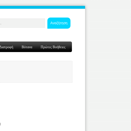
Αναζήτηση
Διατροφή
Βότανα
Πρώτες Βοήθειες
η