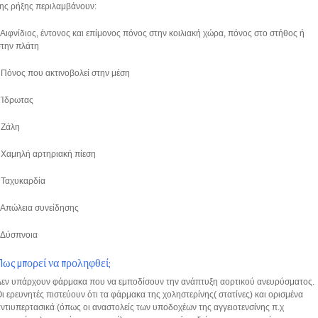
της ρήξης περιλαμβάνουν:
 Αιφνίδιος, έντονος και επίμονος πόνος στην κοιλιακή χώρα, πόνος στο στήθος ή
στην πλάτη
 Πόνος που ακτινοβολεί στην μέση
• Ίδρωτας
• Ζάλη
 Χαμηλή αρτηριακή πίεση
• Ταχυκαρδία
 Απώλεια συνείδησης
• Δύσπνοια
Πως μπορεί να προληφθεί;
Δεν υπάρχουν φάρμακα που να εμποδίσουν την ανάπτυξη αορτικού ανευρύσματος.
ι ερευνητές πιστεύουν ότι τα φάρμακα της χοληστερίνης( στατίνες) και ορισμένα
ντιυπερτασικά (όπως οι αναστολείς των υποδοχέων της αγγειοτενσίνης π.χ