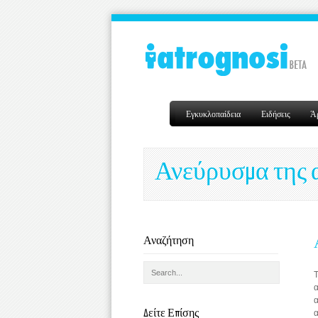
Εγκυκλοπαίδεια
Ειδήσεις
Ά
Ανεύρυσμα της 
Αναζήτηση
Τ
α
α
Δείτε Επίσης
α