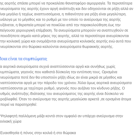
ης αορτής σπάσει μπορεί να προκαλέσει θανατηφόρο αιμορραγία. Τα περισσότερα
νευρύσματα της αορτής έχουν αργή ανάπτυξη και δεν οδηγούνται σε ρήξη αλλά αν
ίναι μεγάλα ή ταχέως αναπτυσσόμενα, η πιθανότητα για ρήξη είναι μεγαλύτερη.
νάλογα με το μέγεθος και το ρυθμό με τον οποίο το ανεύρυσμα της αορτής
υξάνεται, η θεραπεία μπορεί να ποικίλλει από την παρακολούθηση έως την
πείγουσα χειρουργική επέμβαση. Τα ανευρύσματα μπορούν να αναπτυχθούν σε
ποιοδήποτε σημείο κατά μήκος της αορτής, αλλά τα περισσότερα ανευρίσκονται
την κοιλιακή χώρα και ονομάζονται ανευρύσματα κοιλιακής αορτής ενώ αυτά που
νευρίσκονται στο θώρακα καλούνται ανευρύσματα θωρακικής αορτής.
Ποια είναι τα συμπτώματα;
α αορτικά ανευρύσματα συχνά αναπτύσσονται αργά και συνήθως χωρίς
υμπτώματα, γεγονός που καθιστά δύσκολη την εντόπιση τους. Ορισμένα
νευρύσματα ποτέ δεν θα υποστούν ρήξη ιδίως αν είναι μικρά σε μέγεθος και
ναπτύσσονται αργά με την πάροδο του χρόνου. Άλλα όμως αορτικά ανευρύσματα
ναπτύσσονται με ταχύτερο ρυθμό, γεγονός που αυξάνει τον κίνδυνο ρήξης. Ο
υθμός ανάπτυξης /διάτασης του ανευρύσματος της αορτής είναι δύσκολο να
ροβλεφθεί. Όταν το ανεύρυσμα της αορτής μεγαλώσει αρκετά ,σε ορισμένα άτομα
πορεί να παρατηρηθεί:
 Ψηλαφητή παλλόμενη μάζα κοντά στον ομφαλό αν υπάρχει ανεύρυσμα στην
κοιλιακή χώρα
 Ευαισθησία ή πόνος στην κοιλιά ή στο θώρακα