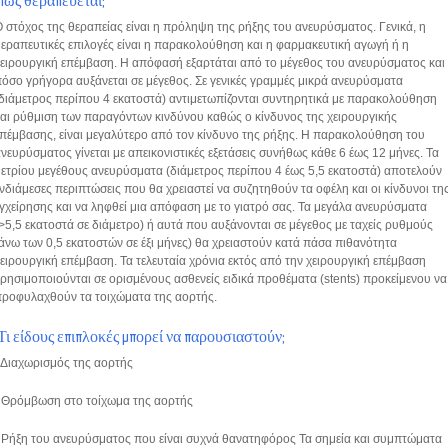
Πως θεραπεύεται;
 στόχος της θεραπείας είναι η πρόληψη της ρήξης του ανευρύσματος. Γενικά, η
εραπευτικές επιλογές είναι η παρακολούθηση και η φαρμακευτική αγωγή ή η
ειρουργική επέμβαση. Η απόφασή εξαρτάται από το μέγεθος του ανευρύσματος και
όσο γρήγορα αυξάνεται σε μέγεθος. Σε γενικές γραμμές μικρά ανευρύσματα
διάμετρος περίπου 4 εκατοστά) αντιμετωπίζονται συντηρητικά με παρακολούθηση
αι ρύθμιση των παραγόντων κινδύνου καθώς ο κίνδυνος της χειρουργικής
πέμβασης, είναι μεγαλύτερο από τον κίνδυνο της ρήξης. Η παρακολούθηση του
νευρύσματος γίνεται με απεικονιστικές εξετάσεις συνήθως κάθε 6 έως 12 μήνες. Τα
ετρίου μεγέθους ανευρύσματα (διάμετρος περίπου 4 έως 5,5 εκατοστά) αποτελούν
νδιάμεσες περιπτώσεις που θα χρειαστεί να συζητηθούν τα οφέλη και οι κίνδυνοι τη
γχείρησης και να ληφθεί μια απόφαση με το γιατρό σας. Τα μεγάλα ανευρύσματα
>5,5 εκατοστά σε διάμετρο) ή αυτά που αυξάνονται σε μέγεθος με ταχείς ρυθμούς
άνω των 0,5 εκατοστών σε έξι μήνες) θα χρειαστούν κατά πάσα πιθανότητα
ειρουργική επέμβαση. Τα τελευταία χρόνια εκτός από την χειρουργική επέμβαση
ρησιμοποιούνται σε ορισμένους ασθενείς ειδικά προθέματα (stents) προκείμενου να
προφυλαχθούν τα τοιχώματα της αορτής.
Τι είδους επιπλοκές μπορεί να παρουσιαστούν;
 Διαχωρισμός της αορτής
• Θρόμβωση στο τοίχωμα της αορτής
 Ρήξη του ανευρύσματος που είναι συχνά θανατηφόρος Τα σημεία και συμπτώματα