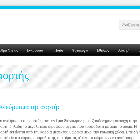
ρθρα Υγείας
Εγκυμοσύνη
Παιδί
Ψυχολογία
Εθισμός
Άσκηση
αορτής
Ανεύρυσμα της αορτής
ο ανεύρυσμα της αορτής αποτελεί μια διογκωμένη και εξασθενημένη περιοχή στην
ορτή δηλαδή το μεγαλύτερο αιμοφόρο αγγείο που τροφοδοτεί με αίμα το σώμα. Η
ορτή εκτείνεται από την καρδιά μέσω του θώρακα μέχρι την κοιλιακή χώρα. Επειδή 
ορτή είναι ο κύριος προμηθευτής του αίματος σ΄ όλο το σώμα, αν ένα ανεύρυσμα