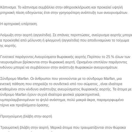
 Κάπνισμα. Το κάπνισμα συμβάλλει στην αθηροσκλήρωση και προκαλεί υψηλή
ρτηριακή πίεση οδηγώντας έτσι στην γρηγορότερη ανάπτυξη των ανευρυσμάτων.
 Η αρτηριακή υπέρταση.
 Λοίμωξη στην αορτή (αγγειίτιδα). Σε σπάνιες περιπτώσεις, ανεύρυσμα αορτής μπορε
α προκληθεί από μόλυνση ή φλεγμονή (αγγειίτιδα) που αποδυναμώνει το τοίχωμα
ης αορτής.
 Γενετικοί παράγοντες Ανευρύσματα θωρακικής αορτής Περίπου το 25 % όλων των
νευρυσμάτων βρίσκονται στην θωρακική αορτή. Ορισμένοι επιπλέον παράγοντες
κινδύνου μπορεί να συμβάλλουν στην ανάπτυξη θωρακικών ανευρυσμάτων.
 Σύνδρομο Marfan. Οι άνθρωποι που γεννιούνται με το σύνδρομο Marfan, μια
ενετική πάθηση που επηρεάζει το συνδετικό ιστό του σώματος , είναι ιδιαίτερα
κτεθειμένοι στον κίνδυνο ανάπτυξης ανευρύσματος θωρακικής αορτής. Τα άτομα με
ύνδρομο Marfan έχουν συχνά ιδιαίτερα φυσικά χαρακτηριστικά,
συμπεριλαμβανομένων το ψηλό ανάστημα, πολύ μακρά άκρα, παραμορφωμένο
στέρνο και προβλήματα όρασης.
• Προηγούμενη βλάβη στην αορτή
 Τραυματική βλάβη στην αορτή. Μερικά άτομα που τραυματίζονται στον θώρακα