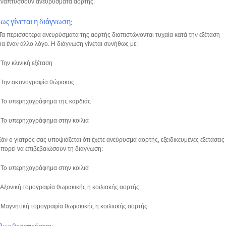
αναπτύσσουν ανευρύσματα αορτής.
Πως γίνεται η διάγνωση;
α περισσότερα ανευρύσματα της αορτής διαπιστώνονται τυχαία κατά την εξέταση
ια έναν άλλο λόγο. Η διάγνωση γίνεται συνήθως με:
 Την κλινική εξέταση
 Την ακτινογραφία θώρακος
• Το υπερηχογράφημα της καρδιάς
 Το υπερηχογράφημα στην κοιλιά
άν ο γιατρός σας υποψιάζεται ότι έχετε ανεύρυσμα αορτής, εξειδικευμένες εξετάσεις
πορεί να επιβεβαιώσουν τη διάγνωση:
 Το υπερηχογράφημα στην κοιλιά
 Αξονική τομογραφία θωρακικής η κοιλιακής αορτής
 Μαγνητική τομογραφία θωρακικής η κοιλιακής αορτής