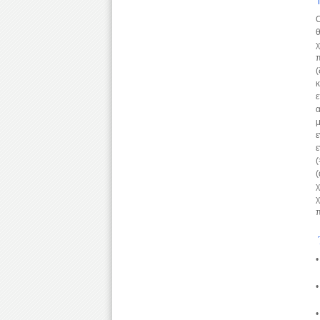
Ο
θ
χ
π
(
κ
ε
α
μ
ε
ε
(
(
χ
χ
•
•