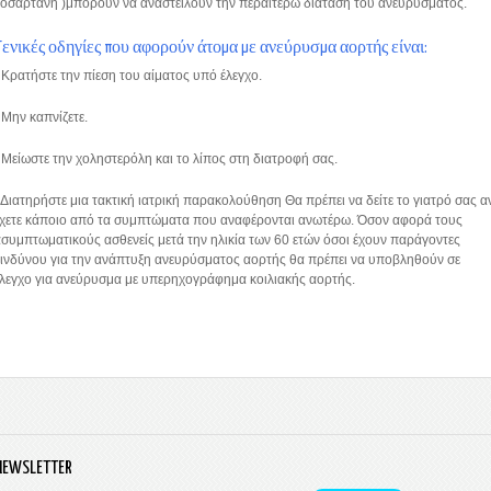
οσαρτάνη )μπορούν να αναστείλουν την περαιτέρω διάταση του ανευρύσματος.
Γενικές οδηγίες που αφορούν άτομα με ανεύρυσμα αορτής είναι:
 Κρατήστε την πίεση του αίματος υπό έλεγχο.
 Μην καπνίζετε.
 Μείωστε την χοληστερόλη και το λίπος στη διατροφή σας.
 Διατηρήστε μια τακτική ιατρική παρακολούθηση Θα πρέπει να δείτε το γιατρό σας α
έχετε κάποιο από τα συμπτώματα που αναφέρονται ανωτέρω. Όσον αφορά τους
συμπτωματικούς ασθενείς μετά την ηλικία των 60 ετών όσοι έχουν παράγοντες
ινδύνου για την ανάπτυξη ανευρύσματος αορτής θα πρέπει να υποβληθούν σε
λεγχο για ανεύρυσμα με υπερηχογράφημα κοιλιακής αορτής.
NEWSLETTER