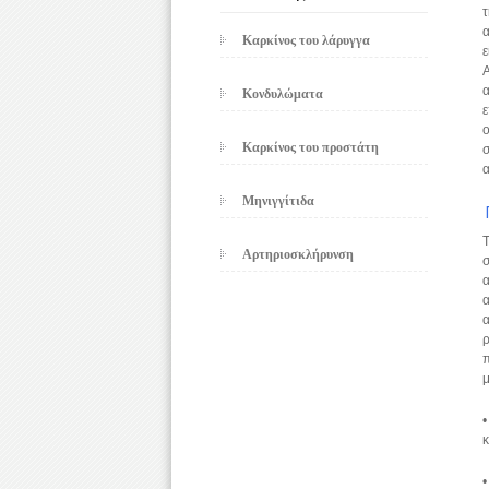
τ
α
Καρκίνος του λάρυγγα
ε
Α
α
Κονδυλώματα
ε
ο
Καρκίνος του προστάτη
σ
α
Μηνιγγίτιδα
Τ
Αρτηριοσκλήρυνση
σ
α
α
α
ρ
π
μ
•
•