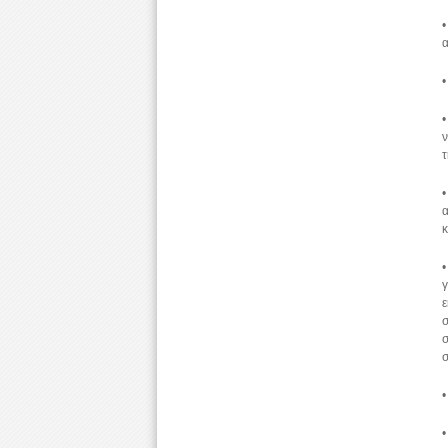
•
α
•
•
ν
τ
•
α
•
γ
ε
σ
•